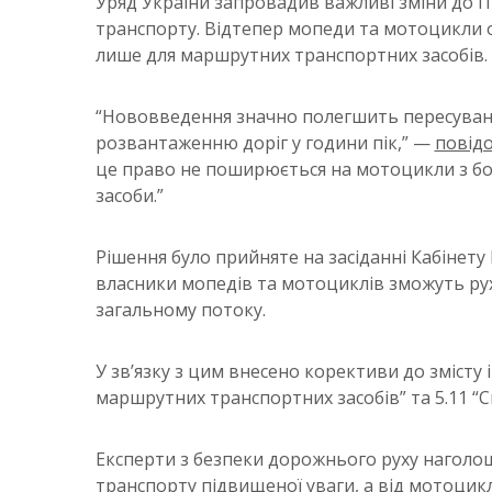
Уряд України запровадив важливі зміни до П
транспорту. Відтепер мопеди та мотоцикли о
лише для маршрутних транспортних засобів.
“Нововведення значно полегшить пересуванн
розвантаженню доріг у години пік,” —
повід
це право не поширюється на мотоцикли з бо
засоби.”
Рішення було прийняте на засіданні Кабінету 
власники мопедів та мотоциклів зможуть ру
загальному потоку.
У зв’язку з цим внесено корективи до змісту 
маршрутних транспортних засобів” та 5.11 “С
Експерти з безпеки дорожнього руху наголо
транспорту підвищеної уваги, а від мотоцикл