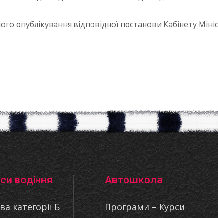
ного опублікування відповідної постанови Кабінету Мініс
си водіння
Автошкола
ва категорії Б
Програми – Курси