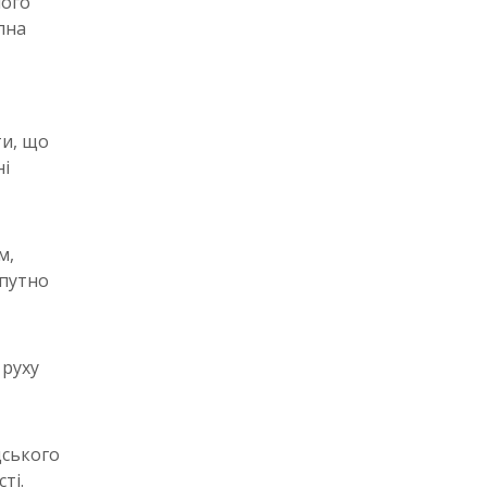
ного
пна
ти, що
і
м,
опутно
 руху
дського
ті.