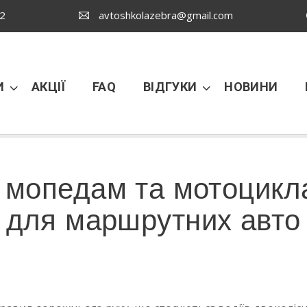
02
avtoshkolazebra@gmail.com
И
АКЦІЇ
FAQ
ВІДГУКИ
НОВИНИ
 мопедам та мотоцикл
для маршрутних авто