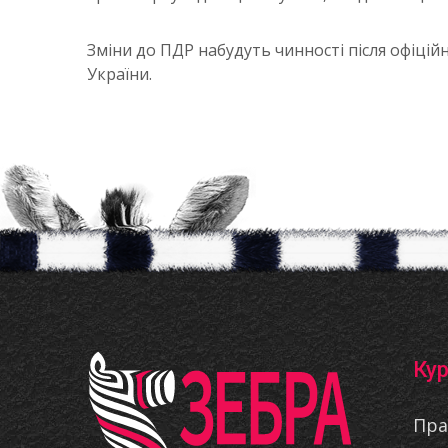
Зміни до ПДР набудуть чинності після офіцій
України.
Кур
Пра