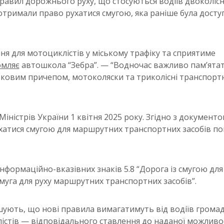
равил дорожнього руху, що стосуються водіїв двоколіс
тримали право рухатися смугою, яка раніше була досту
я для мотоциклістів у міському трафіку та сприятиме
омляє
автошкола “Зебра”. — “Водночас важливо пам’ята
ковим причепом, мотоколяски та триколісні транспортн
Міністрів України 1 квітня 2025 року. Згідно з документо
хатися смугою для маршрутних транспортних засобів п
інформаційно-вказівних знаків 5.8 “Дорога із смугою для
муга для руху маршрутних транспортних засобів”.
шують, що нові правила вимагатимуть від водіїв грома
істів — відповідального ставлення до наданої можливос